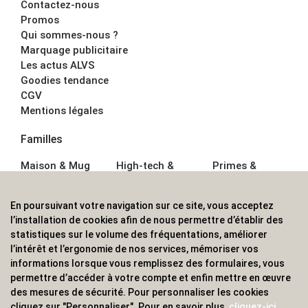
Contactez-nous
Promos
Qui sommes-nous ?
Marquage publicitaire
Les actus ALVS
Goodies tendance
CGV
Mentions légales
Familles
Maison & Mug
High-tech &
Primes &
Auto &
Multimédia
Goodies
Outillage
Parapluies
Alimentation &
En poursuivant votre navigation sur ce site, vous acceptez
Écriture
Sport &
Boisson
l’installation de cookies afin de nous permettre d’établir des
Bagagerie sacs
Outdoor
Textile &
statistiques sur le volume des fréquentations, améliorer
Enfant
Casquette
l’intérêt et l’ergonomie de nos services, mémoriser vos
Accessoires de
informations lorsque vous remplissez des formulaires, vous
bureau
permettre d’accéder à votre compte et enfin mettre en œuvre
ALVS, fournisseur d'objets publicitaires, pour les
des mesures de sécurité. Pour personnaliser les cookies
cliquez sur "Personnaliser". Pour en savoir plus,
cliquez-ici