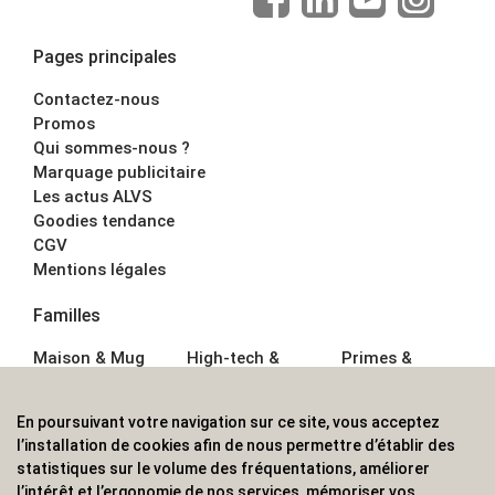
Pages principales
Contactez-nous
Promos
Qui sommes-nous ?
Marquage publicitaire
Les actus ALVS
Goodies tendance
CGV
Mentions légales
Familles
Maison & Mug
High-tech &
Primes &
Auto &
Multimédia
Goodies
Outillage
Parapluies
Alimentation &
En poursuivant votre navigation sur ce site, vous acceptez
Écriture
Sport &
Boisson
l’installation de cookies afin de nous permettre d’établir des
Bagagerie sacs
Outdoor
Textile &
statistiques sur le volume des fréquentations, améliorer
Enfant
Casquette
l’intérêt et l’ergonomie de nos services, mémoriser vos