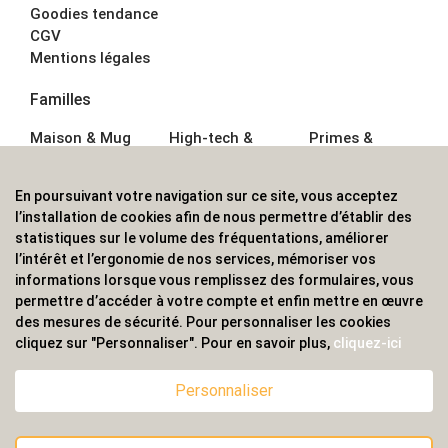
Goodies tendance
CGV
Mentions légales
Familles
Maison & Mug
High-tech &
Primes &
Auto &
Multimédia
Goodies
Outillage
Parapluies
Alimentation &
En poursuivant votre navigation sur ce site, vous acceptez
Écriture
Sport &
Boisson
l’installation de cookies afin de nous permettre d’établir des
Bagagerie sacs
Outdoor
Textile &
statistiques sur le volume des fréquentations, améliorer
Enfant
Casquette
l’intérêt et l’ergonomie de nos services, mémoriser vos
Accessoires de
informations lorsque vous remplissez des formulaires, vous
bureau
permettre d’accéder à votre compte et enfin mettre en œuvre
ALVS, fournisseur d'objets publicitaires, pour les
des mesures de sécurité. Pour personnaliser les cookies
cliquez sur "Personnaliser". Pour en savoir plus,
cliquez-ici
professionnels. Une implantation nationale, une
couverture internationale.
Personnaliser