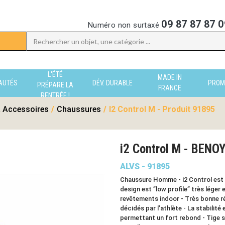
09 87 87 87 0
Numéro non surtaxé
L'ÉTÉ
MADE IN
AUTÉS
DÉV. DURABLE
PROM
PRÉPARE LA
FRANCE
RENTRÉE !
 Accessoires
/
Chaussures
/
I2 Control M - Produit 91895
i2 Control M - BENO
ALVS - 91895
Chaussure Homme - i2 Control est 
design est ”low profile” très léger 
revêtements indoor - Très bonne r
décidés par l’athlète - La stabilité
permettant un fort rebond - Tige so