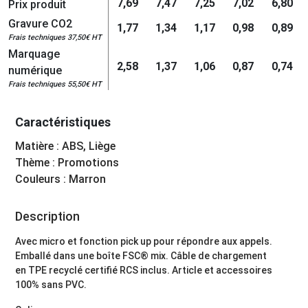
7,69
7,47
7,25
7,02
6,80
Prix produit
Gravure CO2
1,77
1,34
1,17
0,98
0,89
Frais techniques 37,50€ HT
Marquage
2,58
1,37
1,06
0,87
0,74
numérique
Frais techniques 55,50€ HT
Caractéristiques
Matière : ABS, Liège
Thème : Promotions
Couleurs : Marron
Description
Avec micro et fonction pick up pour répondre aux appels.
Emballé dans une boîte FSC® mix. Câble de chargement
en TPE recyclé certifié RCS inclus. Article et accessoires
100% sans PVC.