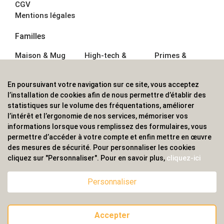
CGV
Mentions légales
Familles
Maison & Mug
High-tech &
Primes &
Auto &
Multimédia
Goodies
Outillage
Parapluies
Alimentation &
En poursuivant votre navigation sur ce site, vous acceptez
Écriture
Sport &
Boisson
l’installation de cookies afin de nous permettre d’établir des
Bagagerie sacs
Outdoor
Textile &
statistiques sur le volume des fréquentations, améliorer
Enfant
Casquette
l’intérêt et l’ergonomie de nos services, mémoriser vos
Accessoires de
informations lorsque vous remplissez des formulaires, vous
bureau
permettre d’accéder à votre compte et enfin mettre en œuvre
ALVS, fournisseur d'objets publicitaires, pour les
des mesures de sécurité. Pour personnaliser les cookies
cliquez sur "Personnaliser". Pour en savoir plus,
cliquez-ici
professionnels. Une implantation nationale, une
couverture internationale.
Personnaliser
Accepter
© 2020 ALVS