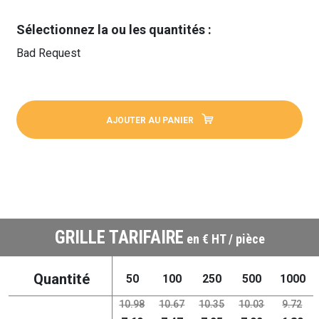
Sélectionnez la ou les quantités :
Bad Request
AJOUTER AU PANIER
GRILLE TARIFAIRE
en € HT / pièce
Quantité
50
100
250
500
1000
10.98
10.67
10.35
10.03
9.72