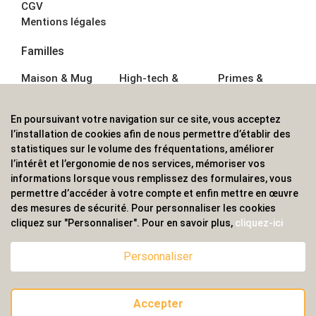
CGV
Mentions légales
Familles
Maison & Mug
High-tech &
Primes &
Auto &
Multimédia
Goodies
Outillage
Parapluies
Alimentation &
En poursuivant votre navigation sur ce site, vous acceptez
Écriture
Sport &
Boisson
l’installation de cookies afin de nous permettre d’établir des
Bagagerie sacs
Outdoor
Textile &
statistiques sur le volume des fréquentations, améliorer
Enfant
Casquette
l’intérêt et l’ergonomie de nos services, mémoriser vos
Accessoires de
informations lorsque vous remplissez des formulaires, vous
bureau
permettre d’accéder à votre compte et enfin mettre en œuvre
ALVS, fournisseur d'objets publicitaires, pour les
des mesures de sécurité. Pour personnaliser les cookies
cliquez sur "Personnaliser". Pour en savoir plus,
cliquez-ici
professionnels. Une implantation nationale, une
couverture internationale.
Personnaliser
Accepter
© 2020 ALVS