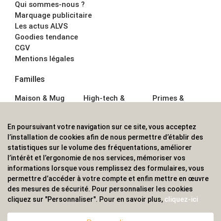
Qui sommes-nous ?
Marquage publicitaire
Les actus ALVS
Goodies tendance
CGV
Mentions légales
Familles
Maison & Mug
High-tech &
Primes &
Auto &
Multimédia
Goodies
Outillage
Parapluies
Alimentation &
En poursuivant votre navigation sur ce site, vous acceptez
Écriture
Sport &
Boisson
l’installation de cookies afin de nous permettre d’établir des
Bagagerie sacs
Outdoor
Textile &
statistiques sur le volume des fréquentations, améliorer
Enfant
Casquette
l’intérêt et l’ergonomie de nos services, mémoriser vos
Accessoires de
informations lorsque vous remplissez des formulaires, vous
bureau
permettre d’accéder à votre compte et enfin mettre en œuvre
ALVS, fournisseur d'objets publicitaires, pour les
des mesures de sécurité. Pour personnaliser les cookies
cliquez sur "Personnaliser". Pour en savoir plus,
cliquez-ici
professionnels. Une implantation nationale, une
couverture internationale.