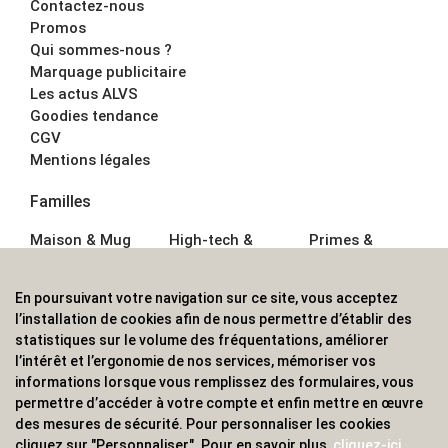
Contactez-nous
Promos
Qui sommes-nous ?
Marquage publicitaire
Les actus ALVS
Goodies tendance
CGV
Mentions légales
Familles
Maison & Mug
High-tech &
Primes &
Auto &
Multimédia
Goodies
Outillage
Parapluies
Alimentation &
En poursuivant votre navigation sur ce site, vous acceptez
Écriture
Sport &
Boisson
l’installation de cookies afin de nous permettre d’établir des
Bagagerie sacs
Outdoor
Textile &
statistiques sur le volume des fréquentations, améliorer
Enfant
Casquette
l’intérêt et l’ergonomie de nos services, mémoriser vos
Accessoires de
informations lorsque vous remplissez des formulaires, vous
bureau
permettre d’accéder à votre compte et enfin mettre en œuvre
ALVS, fournisseur d'objets publicitaires, pour les
des mesures de sécurité. Pour personnaliser les cookies
cliquez sur "Personnaliser". Pour en savoir plus,
cliquez-ici