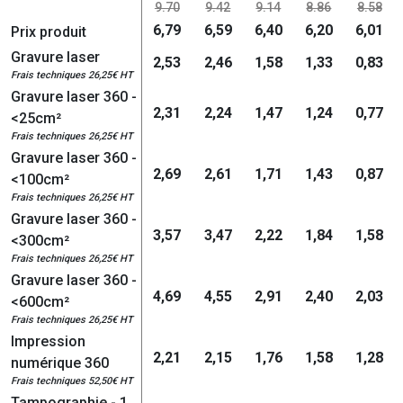
9.70
9.42
9.14
8.86
8.58
6,79
6,59
6,40
6,20
6,01
Prix produit
Gravure laser
2,53
2,46
1,58
1,33
0,83
Frais techniques 26,25€ HT
Gravure laser 360 -
2,31
2,24
1,47
1,24
0,77
<25cm²
Frais techniques 26,25€ HT
Gravure laser 360 -
2,69
2,61
1,71
1,43
0,87
<100cm²
Frais techniques 26,25€ HT
Gravure laser 360 -
3,57
3,47
2,22
1,84
1,58
<300cm²
Frais techniques 26,25€ HT
Gravure laser 360 -
4,69
4,55
2,91
2,40
2,03
<600cm²
Frais techniques 26,25€ HT
Impression
2,21
2,15
1,76
1,58
1,28
numérique 360
Frais techniques 52,50€ HT
Tampographie - 1