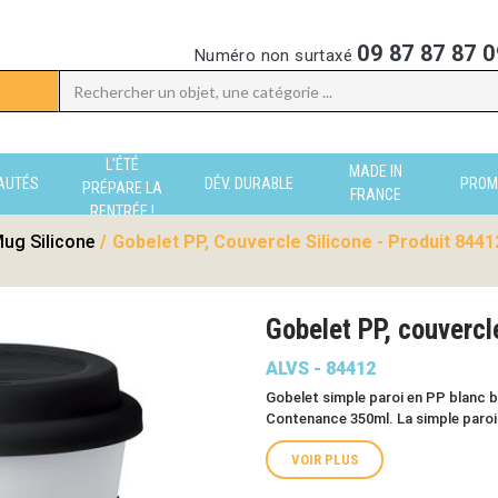
09 87 87 87 0
Numéro non surtaxé
L'ÉTÉ
MADE IN
AUTÉS
DÉV. DURABLE
PROM
PRÉPARE LA
FRANCE
RENTRÉE !
ug Silicone
/
Gobelet PP, Couvercle Silicone - Produit 8441
Gobelet PP, couvercl
ALVS - 84412
Gobelet simple paroi en PP blanc br
Contenance 350ml. La simple paroi 
VOIR PLUS