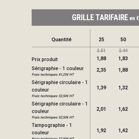
GRILLE TARIFAIRE
en €
Quantité
25
50
2.51
2.44
1,88
1,83
Prix produit
Sérigraphie - 1 couleur
2,35
1,88
Frais techniques 41,25€ HT
Sérigraphie circulaire - 1
1,39
1,32
couleur
Frais techniques 52,50€ HT
Sérigraphie circulaire - 1
2,01
1,62
couleur
Frais techniques 52,50€ HT
Tampographie - 1
1,92
1,42
couleur
Frais techniques 37,50€ HT