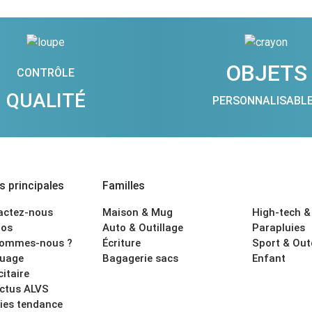
OBJETS
CONTRÔLE
QUALITÉ
PERSONNALISABL
 principales
Familles
actez-nous
Maison & Mug
High-tech &
os
Auto & Outillage
Parapluies
sommes-nous ?
Écriture
Sport & Ou
uage
Bagagerie sacs
Enfant
citaire
actus ALVS
ies tendance