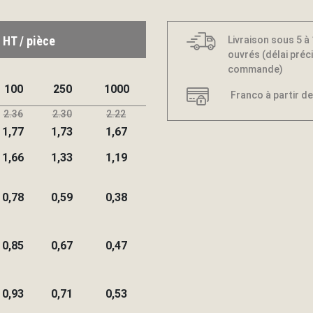
 HT / pièce
Livraison sous 5 à
ouvrés (délai préci
commande)
100
250
1000
Franco à partir de
2.36
2.30
2.22
1,77
1,73
1,67
1,66
1,33
1,19
0,78
0,59
0,38
0,85
0,67
0,47
0,93
0,71
0,53