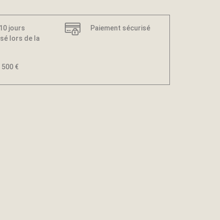
 10 jours
Paiement sécurisé
sé lors de la
 500 €