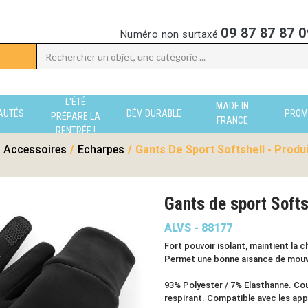
09 87 87 87 0
Numéro non surtaxé
L'ÉTÉ
MADE IN
AUTÉS
DÉV. DURABLE
PROM
PRÉPARE LA
FRANCE
RENTRÉE !
 Accessoires
/
Echarpes
/
Gants De Sport Softshell - Produ
Gants de sport Soft
ALVS - 88177
Fort pouvoir isolant, maintient la c
Permet une bonne aisance de mou
93% Polyester / 7% Elasthanne. Cou
respirant. Compatible avec les app