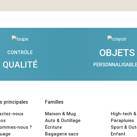
OBJETS
CONTRÔLE
QUALITÉ
PERSONNALISABL
 principales
Familles
actez-nous
Maison & Mug
High-tech &
os
Auto & Outillage
Parapluies
sommes-nous ?
Écriture
Sport & Ou
uage
Bagagerie sacs
Enfant