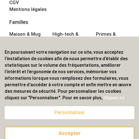
CGV
Mentions légales
Familles
Maison & Mug
High-tech &
Primes &
Auto &
Multimédia
Goodies
Outillage
Parapluies
Alimentation &
En poursuivant votre navigation sur ce site, vous acceptez
Écriture
Sport &
Boisson
l’installation de cookies afin de nous permettre d’établir des
Bagagerie sacs
Outdoor
Textile &
statistiques sur le volume des fréquentations, améliorer
Enfant
Casquette
l’intérêt et l’ergonomie de nos services, mémoriser vos
Accessoires de
informations lorsque vous remplissez des formulaires, vous
bureau
permettre d’accéder à votre compte et enfin mettre en œuvre
ALVS, fournisseur d'objets publicitaires, pour les
des mesures de sécurité. Pour personnaliser les cookies
cliquez sur "Personnaliser". Pour en savoir plus,
cliquez-ici
professionnels. Une implantation nationale, une
couverture internationale.
Personnaliser
Accepter
© 2020 ALVS