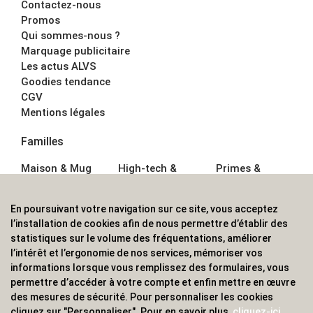
Contactez-nous
Promos
Qui sommes-nous ?
Marquage publicitaire
Les actus ALVS
Goodies tendance
CGV
Mentions légales
Familles
Maison & Mug
High-tech &
Primes &
Auto &
Multimédia
Goodies
Outillage
Parapluies
Alimentation &
En poursuivant votre navigation sur ce site, vous acceptez
Écriture
Sport &
Boisson
l’installation de cookies afin de nous permettre d’établir des
Bagagerie sacs
Outdoor
Textile &
statistiques sur le volume des fréquentations, améliorer
Enfant
Casquette
l’intérêt et l’ergonomie de nos services, mémoriser vos
Accessoires de
informations lorsque vous remplissez des formulaires, vous
bureau
permettre d’accéder à votre compte et enfin mettre en œuvre
ALVS, fournisseur d'objets publicitaires, pour les
des mesures de sécurité. Pour personnaliser les cookies
cliquez sur "Personnaliser". Pour en savoir plus,
cliquez-ici