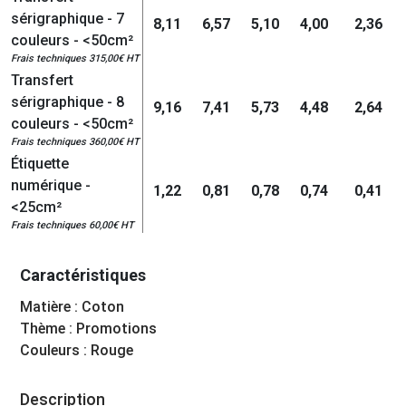
sérigraphique - 7
8,11
6,57
5,10
4,00
2,36
couleurs - <50cm²
Frais techniques 315,00€ HT
Transfert
sérigraphique - 8
9,16
7,41
5,73
4,48
2,64
couleurs - <50cm²
Frais techniques 360,00€ HT
Étiquette
numérique -
1,22
0,81
0,78
0,74
0,41
<25cm²
Frais techniques 60,00€ HT
Caractéristiques
Matière : Coton
Thème : Promotions
Couleurs : Rouge
Description