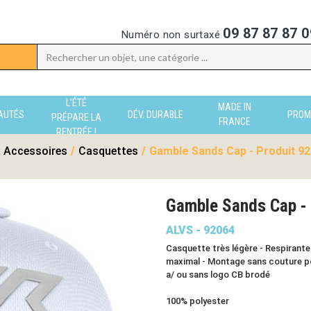
09 87 87 87 0
Numéro non surtaxé
L'ÉTÉ
MADE IN
AUTÉS
DÉV. DURABLE
PROM
PRÉPARE LA
FRANCE
RENTRÉE !
 Accessoires
/
Casquettes
/
Gamble Sands Cap - Produit 9
Gamble Sands Cap -
ALVS - 92064
Casquette très légère - Respirante 
maximal - Montage sans couture pou
a/ ou sans logo CB brodé
100% polyester