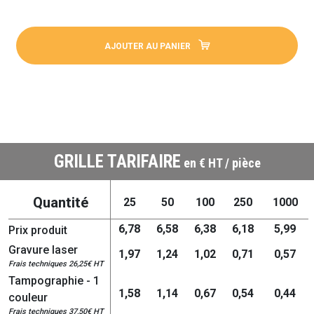
AJOUTER AU PANIER
GRILLE TARIFAIRE
en € HT / pièce
Quantité
25
50
100
250
1000
6,78
6,58
6,38
6,18
5,99
Prix produit
Gravure laser
1,97
1,24
1,02
0,71
0,57
Frais techniques 26,25€ HT
Tampographie - 1
1,58
1,14
0,67
0,54
0,44
couleur
Frais techniques 37,50€ HT