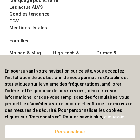
Marquage publicitaire
Les actus ALVS
Goodies tendance
CGV
Mentions légales
Familles
Maison & Mug
High-tech &
Primes &
Auto &
Multimédia
Goodies
Outillage
Parapluies
Alimentation &
En poursuivant votre navigation sur ce site, vous acceptez
Écriture
Sport &
Boisson
l’installation de cookies afin de nous permettre d’établir des
Bagagerie sacs
Outdoor
Textile &
statistiques sur le volume des fréquentations, améliorer
Enfant
Casquette
l’intérêt et l’ergonomie de nos services, mémoriser vos
Accessoires de
informations lorsque vous remplissez des formulaires, vous
bureau
permettre d’accéder à votre compte et enfin mettre en œuvre
ALVS, fournisseur d'objets publicitaires, pour les
des mesures de sécurité. Pour personnaliser les cookies
cliquez sur "Personnaliser". Pour en savoir plus,
cliquez-ici
professionnels. Une implantation nationale, une
couverture internationale.
Personnaliser