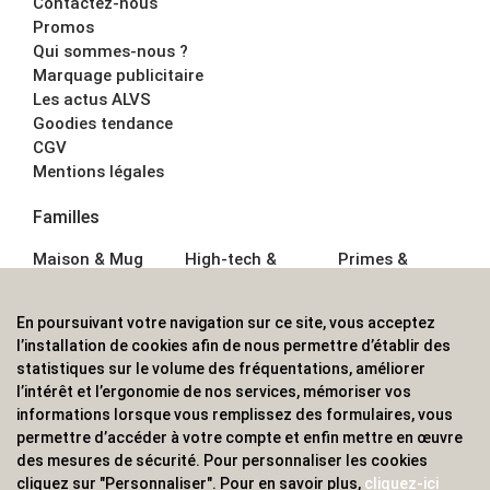
Contactez-nous
Promos
Qui sommes-nous ?
Marquage publicitaire
Les actus ALVS
Goodies tendance
CGV
Mentions légales
Familles
Maison & Mug
High-tech &
Primes &
Auto &
Multimédia
Goodies
Outillage
Parapluies
Alimentation &
En poursuivant votre navigation sur ce site, vous acceptez
Écriture
Sport &
Boisson
l’installation de cookies afin de nous permettre d’établir des
Bagagerie sacs
Outdoor
Textile &
statistiques sur le volume des fréquentations, améliorer
Enfant
Casquette
l’intérêt et l’ergonomie de nos services, mémoriser vos
Accessoires de
informations lorsque vous remplissez des formulaires, vous
bureau
permettre d’accéder à votre compte et enfin mettre en œuvre
ALVS, fournisseur d'objets publicitaires, pour les
des mesures de sécurité. Pour personnaliser les cookies
cliquez sur "Personnaliser". Pour en savoir plus,
cliquez-ici
professionnels. Une implantation nationale, une