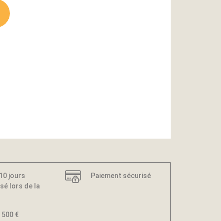
 10 jours
Paiement sécurisé
sé lors de la
 500 €