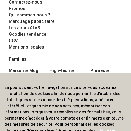
Contactez-nous
Promos
Qui sommes-nous ?
Marquage publicitaire
Les actus ALVS
Goodies tendance
CGV
Mentions légales
Familles
Maison & Mug
High-tech &
Primes &
Auto &
Multimédia
Goodies
Outillage
Parapluies
Alimentation &
En poursuivant votre navigation sur ce site, vous acceptez
Écriture
Sport &
Boisson
l’installation de cookies afin de nous permettre d’établir des
Bagagerie sacs
Outdoor
Textile &
statistiques sur le volume des fréquentations, améliorer
Enfant
Casquette
l’intérêt et l’ergonomie de nos services, mémoriser vos
Accessoires de
informations lorsque vous remplissez des formulaires, vous
bureau
permettre d’accéder à votre compte et enfin mettre en œuvre
ALVS, fournisseur d'objets publicitaires, pour les
des mesures de sécurité. Pour personnaliser les cookies
cliquez sur "Personnaliser". Pour en savoir plus,
cliquez-ici