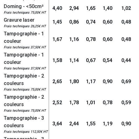
Doming - <50cm²
4,40
2,94
1,65
1,40
1,02
Frais techniques 75,00€ HT
Gravure laser
1,45
0,86
0,74
0,60
0,48
Frais techniques 26,25€ HT
Tampographie - 1
1,67
1,16
0,78
0,60
0,48
couleur
Frais techniques 37,50€ HT
Tampographie - 1
1,58
1,14
0,67
0,54
0,44
couleur
Frais techniques 37,50€ HT
Tampographie - 2
2,65
1,80
1,17
0,90
0,69
couleurs
Frais techniques 75,00€ HT
Tampographie - 2
2,52
1,78
1,01
0,78
0,59
couleurs
Frais techniques 75,00€ HT
Tampographie - 3
3,64
2,44
1,55
1,19
0,90
couleurs
Frais techniques 112,50€ HT