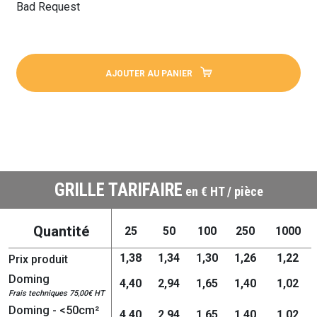
Bad Request
AJOUTER AU PANIER
GRILLE TARIFAIRE
en € HT / pièce
Quantité
25
50
100
250
1000
1,38
1,34
1,30
1,26
1,22
Prix produit
Doming
4,40
2,94
1,65
1,40
1,02
Frais techniques 75,00€ HT
Doming - <50cm²
4,40
2,94
1,65
1,40
1,02