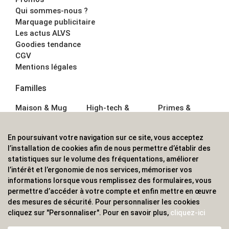
Qui sommes-nous ?
Marquage publicitaire
Les actus ALVS
Goodies tendance
CGV
Mentions légales
Familles
Maison & Mug
High-tech &
Primes &
Auto &
Multimédia
Goodies
Outillage
Parapluies
Alimentation &
En poursuivant votre navigation sur ce site, vous acceptez
Écriture
Sport &
Boisson
l’installation de cookies afin de nous permettre d’établir des
Bagagerie sacs
Outdoor
Textile &
statistiques sur le volume des fréquentations, améliorer
Enfant
Casquette
l’intérêt et l’ergonomie de nos services, mémoriser vos
Accessoires de
informations lorsque vous remplissez des formulaires, vous
bureau
permettre d’accéder à votre compte et enfin mettre en œuvre
ALVS, fournisseur d'objets publicitaires, pour les
des mesures de sécurité. Pour personnaliser les cookies
cliquez sur "Personnaliser". Pour en savoir plus,
cliquez-ici
professionnels. Une implantation nationale, une
couverture internationale.