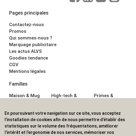
Pages principales
Contactez-nous
Promos
Qui sommes-nous ?
Marquage publicitaire
Les actus ALVS
Goodies tendance
CGV
Mentions légales
Familles
Maison & Mug
High-tech &
Primes &
Auto &
Multimédia
Goodies
Outillage
Parapluies
Alimentation &
En poursuivant votre navigation sur ce site, vous acceptez
Écriture
Sport &
Boisson
l’installation de cookies afin de nous permettre d’établir des
Bagagerie sacs
Outdoor
Textile &
statistiques sur le volume des fréquentations, améliorer
Enfant
Casquette
l’intérêt et l’ergonomie de nos services, mémoriser vos
Accessoires de