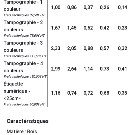
Tampographie - 1
1,00
0,86
0,37
0,26
0,14
couleur
Frais techniques 37,50€ HT
Tampographie - 2
1,67
1,45
0,62
0,42
0,23
couleurs
Frais techniques 75,00€ HT
Tampographie - 3
2,33
2,05
0,88
0,57
0,32
couleurs
Frais techniques 112,50€ HT
Tampographie - 4
2,99
2,64
1,14
0,73
0,41
couleurs
Frais techniques 150,00€ HT
Étiquette
numérique -
1,16
0,74
0,72
0,68
0,35
<25cm²
Frais techniques 60,00€ HT
Caractéristiques
Matière : Bois