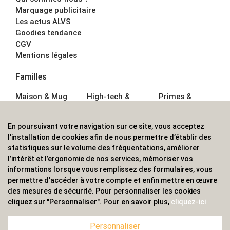
Marquage publicitaire
Les actus ALVS
Goodies tendance
CGV
Mentions légales
Familles
Maison & Mug
High-tech &
Primes &
Auto &
Multimédia
Goodies
Outillage
Parapluies
Alimentation &
En poursuivant votre navigation sur ce site, vous acceptez
Écriture
Sport &
Boisson
l’installation de cookies afin de nous permettre d’établir des
Bagagerie sacs
Outdoor
Textile &
statistiques sur le volume des fréquentations, améliorer
Enfant
Casquette
l’intérêt et l’ergonomie de nos services, mémoriser vos
Accessoires de
informations lorsque vous remplissez des formulaires, vous
bureau
permettre d’accéder à votre compte et enfin mettre en œuvre
ALVS, fournisseur d'objets publicitaires, pour les
des mesures de sécurité. Pour personnaliser les cookies
cliquez sur "Personnaliser". Pour en savoir plus,
cliquez-ici
professionnels. Une implantation nationale, une
couverture internationale.
Personnaliser