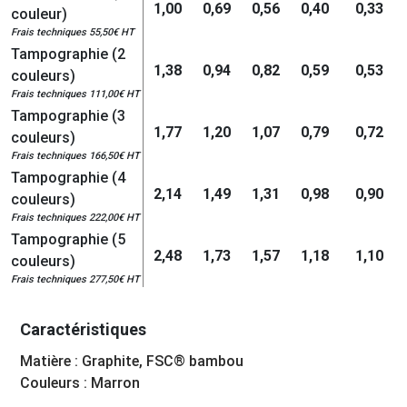
1,00
0,69
0,56
0,40
0,33
couleur)
Frais techniques 55,50€ HT
Tampographie (2
1,38
0,94
0,82
0,59
0,53
couleurs)
Frais techniques 111,00€ HT
Tampographie (3
1,77
1,20
1,07
0,79
0,72
couleurs)
Frais techniques 166,50€ HT
Tampographie (4
2,14
1,49
1,31
0,98
0,90
couleurs)
Frais techniques 222,00€ HT
Tampographie (5
2,48
1,73
1,57
1,18
1,10
couleurs)
Frais techniques 277,50€ HT
Caractéristiques
Matière : Graphite, FSC® bambou
Couleurs : Marron