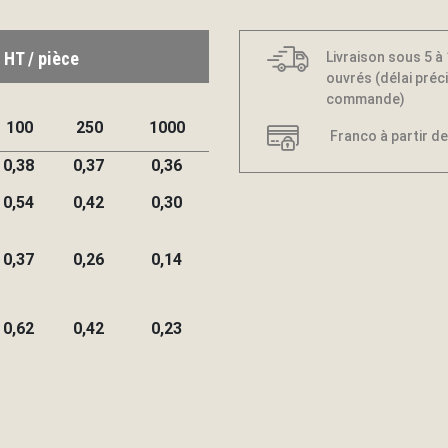
 HT / pièce
Livraison sous 5 à
ouvrés (délai préci
commande)
100
250
1000
Franco à partir de
0,38
0,37
0,36
0,54
0,42
0,30
0,37
0,26
0,14
0,62
0,42
0,23