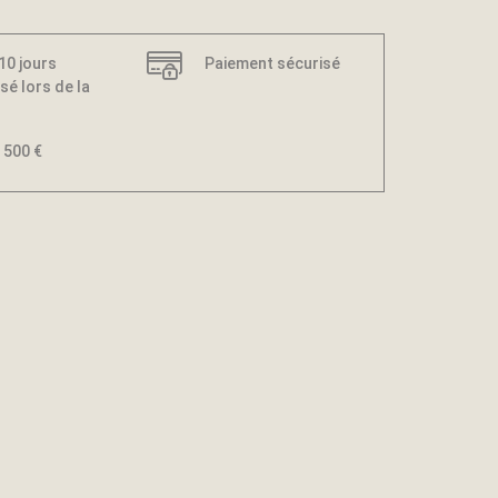
 10 jours
Paiement sécurisé
sé lors de la
 500 €