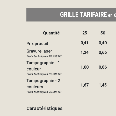
GRILLE TARIFAIRE
en €
Quantité
25
50
0,41
0,40
Prix produit
Gravure laser
1,24
0,66
Frais techniques 26,25€ HT
Tampographie - 1
1,00
0,86
couleur
Frais techniques 37,50€ HT
Tampographie - 2
1,67
1,45
couleurs
Frais techniques 75,00€ HT
Caractéristiques