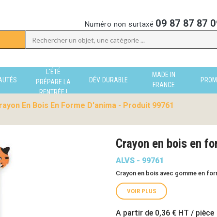
09 87 87 87 0
Numéro non surtaxé
L'ÉTÉ
MADE IN
AUTÉS
DÉV. DURABLE
PROM
PRÉPARE LA
FRANCE
RENTRÉE !
rayon En Bois En Forme D'anima - Produit 99761
Crayon en bois en f
ALVS - 99761
Crayon en bois avec gomme en for
VOIR PLUS
A partir de
0,36 €
HT / pièce