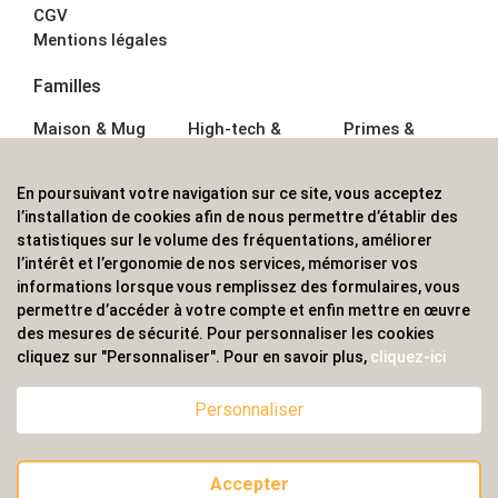
CGV
Mentions légales
Familles
Maison & Mug
High-tech &
Primes &
Auto &
Multimédia
Goodies
Outillage
Parapluies
Alimentation &
En poursuivant votre navigation sur ce site, vous acceptez
Écriture
Sport &
Boisson
l’installation de cookies afin de nous permettre d’établir des
Bagagerie sacs
Outdoor
Textile &
statistiques sur le volume des fréquentations, améliorer
Enfant
Casquette
l’intérêt et l’ergonomie de nos services, mémoriser vos
Accessoires de
informations lorsque vous remplissez des formulaires, vous
bureau
permettre d’accéder à votre compte et enfin mettre en œuvre
ALVS, fournisseur d'objets publicitaires, pour les
des mesures de sécurité. Pour personnaliser les cookies
cliquez sur "Personnaliser". Pour en savoir plus,
cliquez-ici
professionnels. Une implantation nationale, une
couverture internationale.
Personnaliser
Accepter
© 2020 ALVS