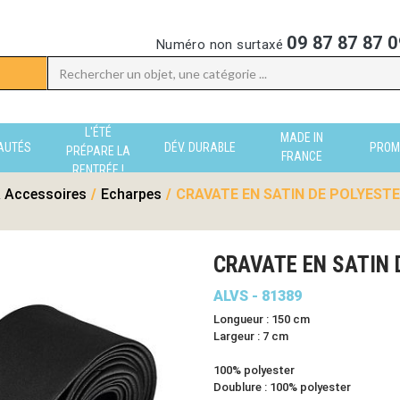
09 87 87 87 0
Numéro non surtaxé
L'ÉTÉ
MADE IN
AUTÉS
DÉV. DURABLE
PROM
PRÉPARE LA
FRANCE
RENTRÉE !
 Accessoires
/
Echarpes
/
CRAVATE EN SATIN DE POLYESTER
CRAVATE EN SATIN 
ALVS - 81389
Longueur : 150 cm
Largeur : 7 cm
100% polyester
Doublure : 100% polyester