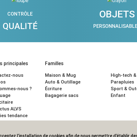
OBJETS
CONTRÔLE
QUALITÉ
PERSONNALISABL
 principales
Familles
actez-nous
Maison & Mug
High-tech &
os
Auto & Outillage
Parapluies
sommes-nous ?
Écriture
Sport & Ou
uage
Bagagerie sacs
Enfant
citaire
actus ALVS
ies tendance
ons légales
cceptez l’installation de cookies afin de nous permettre d’établir des