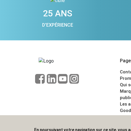
25 ANS
D'EXPÉRIENCE
Pages
Cont
Prom
Qui 
Marq
publi
Les 
Good
CGV
Menti
En poursuivant votre navigation sur ce site, vous a