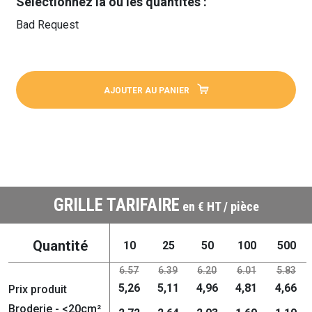
Sélectionnez la ou les quantités :
Bad Request
AJOUTER AU PANIER
GRILLE TARIFAIRE
en € HT / pièce
Quantité
10
25
50
100
500
6.57
6.39
6.20
6.01
5.83
5,26
5,11
4,96
4,81
4,66
Prix produit
Broderie - <20cm²