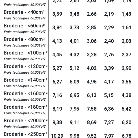
2,72
2,64
2,03
1,69
1,19
Frais techniques 60,00€ HT
Broderie - <40cm²
3,59
3,48
2,66
2,19
1,43
Frais techniques 60,00€ HT
Broderie - <60cm²
3,84
3,73
2,85
2,29
1,64
Frais techniques 60,00€ HT
Broderie - <80cm²
4,13
4,01
3,06
2,40
2,03
Frais techniques 60,00€ HT
Broderie - <100cm²
4,45
4,32
3,28
2,76
2,37
Frais techniques 60,00€ HT
Broderie - <120cm²
5,27
5,12
4,02
3,39
2,90
Frais techniques 60,00€ HT
Broderie - <140cm²
6,27
6,09
4,96
4,17
3,56
Frais techniques 60,00€ HT
Broderie - <160cm²
7,16
6,95
6,13
5,15
4,38
Frais techniques 60,00€ HT
Broderie - <180cm²
8,19
7,95
7,58
6,36
5,42
Frais techniques 60,00€ HT
Broderie - <200cm²
9,38
9,11
8,69
7,27
6,20
Frais techniques 60,00€ HT
Broderie - <250cm²
10,29
9,98
9,52
7,97
6,78