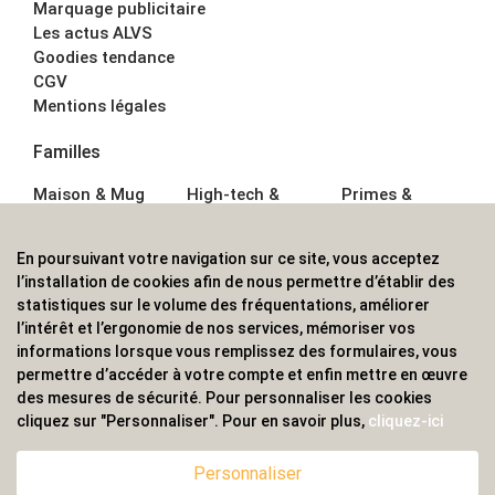
Marquage publicitaire
Les actus ALVS
Goodies tendance
CGV
Mentions légales
Familles
Maison & Mug
High-tech &
Primes &
Auto &
Multimédia
Goodies
Outillage
Parapluies
Alimentation &
En poursuivant votre navigation sur ce site, vous acceptez
Écriture
Sport &
Boisson
l’installation de cookies afin de nous permettre d’établir des
Bagagerie sacs
Outdoor
Textile &
statistiques sur le volume des fréquentations, améliorer
Enfant
Casquette
l’intérêt et l’ergonomie de nos services, mémoriser vos
Accessoires de
informations lorsque vous remplissez des formulaires, vous
bureau
permettre d’accéder à votre compte et enfin mettre en œuvre
ALVS, fournisseur d'objets publicitaires, pour les
des mesures de sécurité. Pour personnaliser les cookies
cliquez sur "Personnaliser". Pour en savoir plus,
cliquez-ici
professionnels. Une implantation nationale, une
couverture internationale.
Personnaliser