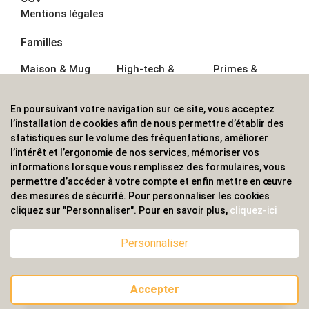
Mentions légales
Familles
Maison & Mug
High-tech &
Primes &
Auto &
Multimédia
Goodies
Outillage
Parapluies
Alimentation &
En poursuivant votre navigation sur ce site, vous acceptez
Écriture
Sport &
Boisson
l’installation de cookies afin de nous permettre d’établir des
Bagagerie sacs
Outdoor
Textile &
statistiques sur le volume des fréquentations, améliorer
Enfant
Casquette
l’intérêt et l’ergonomie de nos services, mémoriser vos
Accessoires de
informations lorsque vous remplissez des formulaires, vous
bureau
permettre d’accéder à votre compte et enfin mettre en œuvre
ALVS, fournisseur d'objets publicitaires, pour les
des mesures de sécurité. Pour personnaliser les cookies
cliquez sur "Personnaliser". Pour en savoir plus,
cliquez-ici
professionnels. Une implantation nationale, une
couverture internationale.
Personnaliser
Accepter
© 2020 ALVS