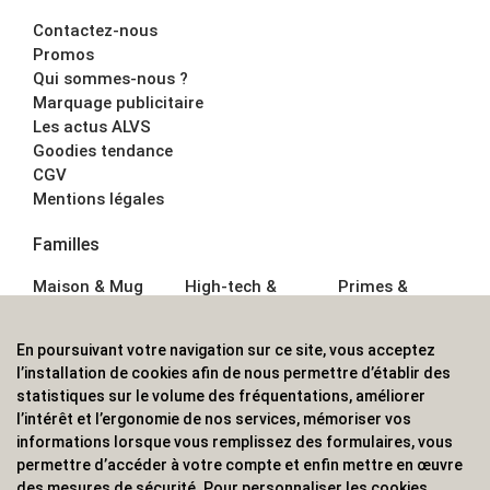
Contactez-nous
Promos
Qui sommes-nous ?
Marquage publicitaire
Les actus ALVS
Goodies tendance
CGV
Mentions légales
Familles
Maison & Mug
High-tech &
Primes &
Auto &
Multimédia
Goodies
Outillage
Parapluies
Alimentation &
En poursuivant votre navigation sur ce site, vous acceptez
Écriture
Sport &
Boisson
l’installation de cookies afin de nous permettre d’établir des
Bagagerie sacs
Outdoor
Textile &
statistiques sur le volume des fréquentations, améliorer
Enfant
Casquette
l’intérêt et l’ergonomie de nos services, mémoriser vos
Accessoires de
informations lorsque vous remplissez des formulaires, vous
bureau
permettre d’accéder à votre compte et enfin mettre en œuvre
ALVS, fournisseur d'objets publicitaires, pour les
des mesures de sécurité. Pour personnaliser les cookies