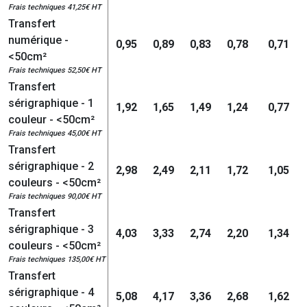
Frais techniques 41,25€ HT
Transfert
numérique -
0,95
0,89
0,83
0,78
0,71
<50cm²
Frais techniques 52,50€ HT
Transfert
sérigraphique - 1
1,92
1,65
1,49
1,24
0,77
couleur - <50cm²
Frais techniques 45,00€ HT
Transfert
sérigraphique - 2
2,98
2,49
2,11
1,72
1,05
couleurs - <50cm²
Frais techniques 90,00€ HT
Transfert
sérigraphique - 3
4,03
3,33
2,74
2,20
1,34
couleurs - <50cm²
Frais techniques 135,00€ HT
Transfert
sérigraphique - 4
5,08
4,17
3,36
2,68
1,62