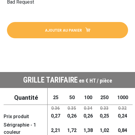
Bad Request
AJOUTER AU PANIER
GRILLE TARIFAIRE
en € HT / pièce
Quantité
25
50
100
250
1000
0.36
0.35
0.34
0.33
0.32
0,27
0,26
0,26
0,25
0,24
Prix produit
Sérigraphie - 1
2,21
1,72
1,38
1,02
0,84
couleur