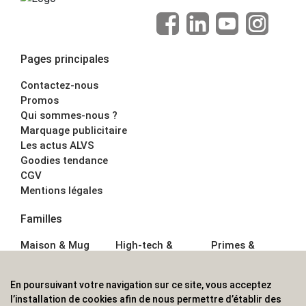
Pages principales
Contactez-nous
Promos
Qui sommes-nous ?
Marquage publicitaire
Les actus ALVS
Goodies tendance
CGV
Mentions légales
Familles
Maison & Mug
High-tech &
Primes &
Auto &
Multimédia
Goodies
Outillage
Parapluies
Alimentation &
En poursuivant votre navigation sur ce site, vous acceptez
Écriture
Sport &
Boisson
l’installation de cookies afin de nous permettre d’établir des
Bagagerie sacs
Outdoor
Textile &