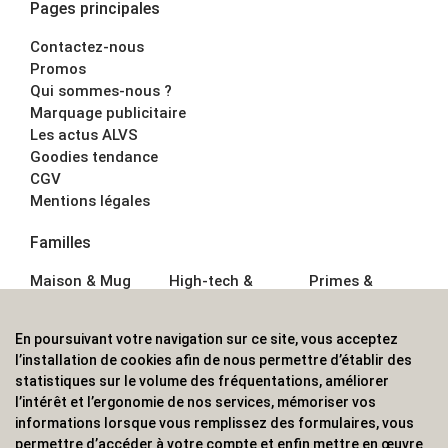
Pages principales
Contactez-nous
Promos
Qui sommes-nous ?
Marquage publicitaire
Les actus ALVS
Goodies tendance
CGV
Mentions légales
Familles
Maison & Mug
High-tech &
Primes &
Auto &
Multimédia
Goodies
Outillage
Parapluies
Alimentation &
En poursuivant votre navigation sur ce site, vous acceptez
Écriture
Sport &
Boisson
l’installation de cookies afin de nous permettre d’établir des
Bagagerie sacs
Outdoor
Textile &
statistiques sur le volume des fréquentations, améliorer
Enfant
Casquette
l’intérêt et l’ergonomie de nos services, mémoriser vos
Accessoires de
informations lorsque vous remplissez des formulaires, vous
bureau
permettre d’accéder à votre compte et enfin mettre en œuvre