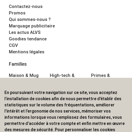
Contactez-nous
Promos
Qui sommes-nous ?
Marquage publicitaire
Les actus ALVS
Goodies tendance
CGV
Mentions légales
Familles
Maison & Mug
High-tech &
Primes &
Auto &
Multimédia
Goodies
Outillage
Parapluies
Alimentation &
En poursuivant votre navigation sur ce site, vous acceptez
Écriture
Sport &
Boisson
l’installation de cookies afin de nous permettre d’établir des
Bagagerie sacs
Outdoor
Textile &
statistiques sur le volume des fréquentations, améliorer
Enfant
Casquette
l’intérêt et l’ergonomie de nos services, mémoriser vos
Accessoires de
informations lorsque vous remplissez des formulaires, vous
bureau
permettre d’accéder à votre compte et enfin mettre en œuvre
ALVS, fournisseur d'objets publicitaires, pour les
des mesures de sécurité. Pour personnaliser les cookies