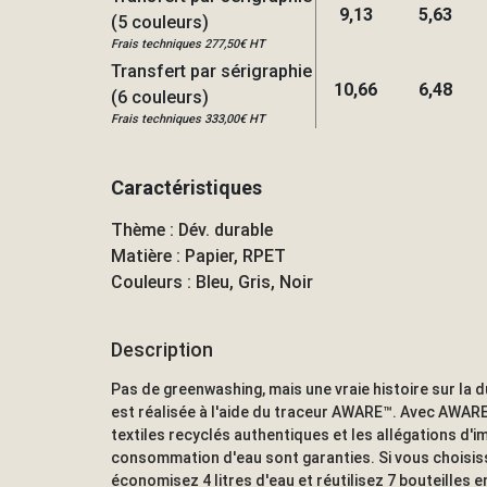
9,13
5,63
(5 couleurs)
Frais techniques 277,50€ HT
Transfert par sérigraphie
10,66
6,48
(6 couleurs)
Frais techniques 333,00€ HT
Caractéristiques
Thème : Dév. durable
Matière : Papier, RPET
Couleurs : Bleu, Gris, Noir
Description
Pas de greenwashing, mais une vraie histoire sur la du
est réalisée à l'aide du traceur AWARE™. Avec AWARE™
textiles recyclés authentiques et les allégations d'i
consommation d'eau sont garanties. Si vous choisiss
économisez 4 litres d'eau et réutilisez 7 bouteilles 