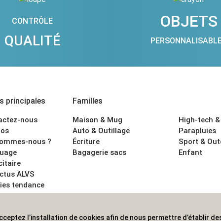
OBJETS
CONTRÔLE
QUALITÉ
PERSONNALISABL
 principales
Familles
actez-nous
Maison & Mug
High-tech &
os
Auto & Outillage
Parapluies
sommes-nous ?
Écriture
Sport & Ou
uage
Bagagerie sacs
Enfant
citaire
actus ALVS
ies tendance
ons légales
cceptez l’installation de cookies afin de nous permettre d’établir des