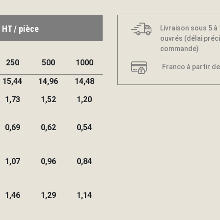
 HT / pièce
Livraison sous 5 à
ouvrés (délai préci
commande)
250
500
1000
Franco à partir de
15,44
14,96
14,48
1,73
1,52
1,20
0,69
0,62
0,54
1,07
0,96
0,84
1,46
1,29
1,14