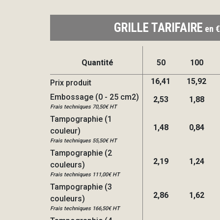
GRILLE TARIFAIRE
en €
Quantité
50
100
16,41
15,92
Prix produit
Embossage (0 - 25 cm2)
2,53
1,88
Frais techniques 70,50€ HT
Tampographie (1
1,48
0,84
couleur)
Frais techniques 55,50€ HT
Tampographie (2
2,19
1,24
couleurs)
Frais techniques 111,00€ HT
Tampographie (3
2,86
1,62
couleurs)
Frais techniques 166,50€ HT