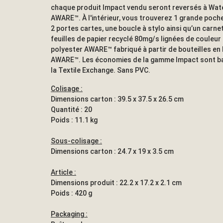
chaque produit Impact vendu seront reversés à Wate
AWARE™. À l'intérieur, vous trouverez 1 grande poch
2 portes cartes, une boucle à stylo ainsi qu’un carne
feuilles de papier recyclé 80mg/s lignées de couleu
polyester AWARE™ fabriqué à partir de bouteilles en
AWARE™. Les économies de la gamme Impact sont b
la Textile Exchange. Sans PVC.
Colisage :
Dimensions carton : 39.5 x 37.5 x 26.5 cm
Quantité : 20
Poids : 11.1 kg
Sous-colisage :
Dimensions carton : 24.7 x 19 x 3.5 cm
Article :
Dimensions produit : 22.2 x 17.2 x 2.1 cm
Poids : 420 g
Packaging :