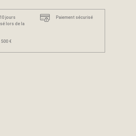
 10 jours
Paiement sécurisé
sé lors de la
 500 €