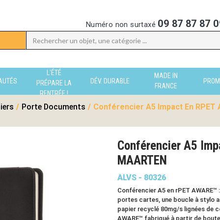
09 87 87 87 0
Numéro non surtaxé
L'ÉTÉ
MADE IN
AUTÉS
DÉV. DURABLE
PROM
PRÉPARE LA
FRANCE
RENTRÉE !
iers
/
Porte Documents
/
Conférencier A5 Impact En RPET 
Conférencier A5 Imp
MAARTEN
ALVS - 80326
Conférencier A5 en rPET AWARE™ : 
portes cartes, une boucle à stylo a
papier recyclé 80mg/s lignées de 
AWARE™ fabriqué à partir de boute