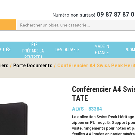
09 87 87 87 0
Numéro non surtaxé
L'ÉTÉ
MADE IN
AUTÉS
DÉV. DURABLE
PROM
PRÉPARE LA
FRANCE
RENTRÉE !
iers
/
Porte Documents
/
Conférencier A4 Swiss Peak Heri
Conférencier A4 Swi
TATE
ALVS - 83384
La collection Swiss Peak Héritage 
zippée en PU recyclé. Support pou
visite, rangements pour notes et p
feuilles A4 lignées en papier minéra