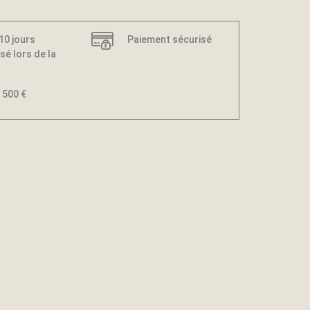
 10 jours
Paiement sécurisé
sé lors de la
 500 €