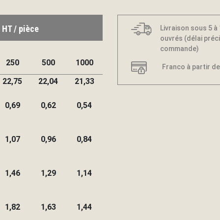
 HT / pièce
Livraison sous 5 à
ouvrés (délai préci
commande)
250
500
1000
Franco à partir de
22,75
22,04
21,33
0,69
0,62
0,54
1,07
0,96
0,84
1,46
1,29
1,14
1,82
1,63
1,44