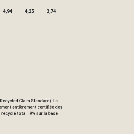
4,94
4,25
3,74
(Recycled Claim Standard). La
nement entièrement certifiée des
recyclé total : 9% sur la base