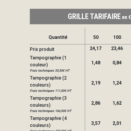
GRILLE TARIFAIRE
en €
Quantité
50
100
24,17
23,46
Prix produit
Tampographie (1
1,48
0,84
couleur)
Frais techniques 55,50€ HT
Tampographie (2
2,19
1,24
couleurs)
Frais techniques 111,00€ HT
Tampographie (3
2,86
1,62
couleurs)
Frais techniques 166,50€ HT
Tampographie (4
3,57
2,01
couleurs)