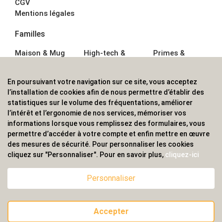
CGV
Mentions légales
Familles
Maison & Mug
High-tech &
Primes &
Auto &
Multimédia
Goodies
Outillage
Parapluies
Alimentation &
En poursuivant votre navigation sur ce site, vous acceptez
Écriture
Sport &
Boisson
l’installation de cookies afin de nous permettre d’établir des
Bagagerie sacs
Outdoor
Textile &
statistiques sur le volume des fréquentations, améliorer
Enfant
Casquette
l’intérêt et l’ergonomie de nos services, mémoriser vos
Accessoires de
informations lorsque vous remplissez des formulaires, vous
bureau
permettre d’accéder à votre compte et enfin mettre en œuvre
ALVS, fournisseur d'objets publicitaires, pour les
des mesures de sécurité. Pour personnaliser les cookies
cliquez sur "Personnaliser". Pour en savoir plus,
cliquez-ici
professionnels. Une implantation nationale, une
couverture internationale.
Personnaliser
Accepter
© 2020 ALVS