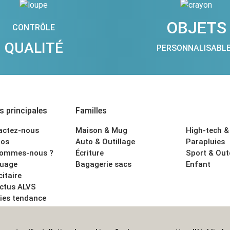
OBJETS
CONTRÔLE
QUALITÉ
PERSONNALISABL
 principales
Familles
actez-nous
Maison & Mug
High-tech &
os
Auto & Outillage
Parapluies
sommes-nous ?
Écriture
Sport & Ou
uage
Bagagerie sacs
Enfant
citaire
actus ALVS
ies tendance
ons légales