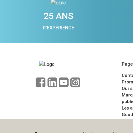
25 ANS
D'EXPÉRIENCE
Pages
Cont
Prom
Qui 
Marq
publi
Les 
Good
CGV
Menti