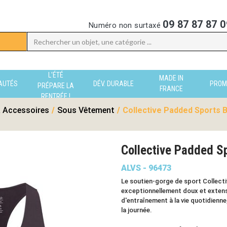
09 87 87 87 0
Numéro non surtaxé
L'ÉTÉ
MADE IN
AUTÉS
DÉV. DURABLE
PROM
PRÉPARE LA
FRANCE
RENTRÉE !
 Accessoires
/
Sous Vêtement
/
Collective Padded Sports B
Collective Padded Sp
ALVS - 96473
Le soutien-gorge de sport Collect
exceptionnellement doux et extens
d'entraînement à la vie quotidienne,
la journée.