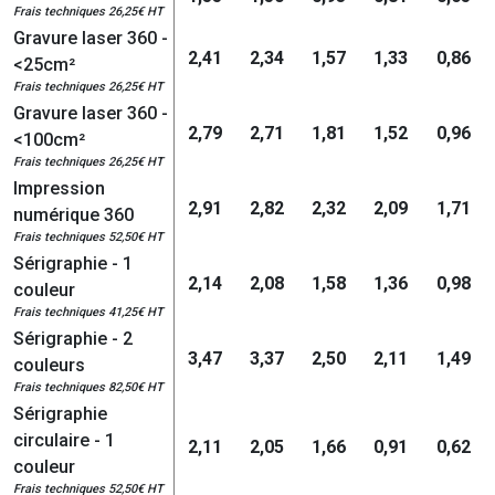
Frais techniques 26,25€ HT
Gravure laser 360 -
2,41
2,34
1,57
1,33
0,86
<25cm²
Frais techniques 26,25€ HT
Gravure laser 360 -
2,79
2,71
1,81
1,52
0,96
<100cm²
Frais techniques 26,25€ HT
Impression
2,91
2,82
2,32
2,09
1,71
numérique 360
Frais techniques 52,50€ HT
Sérigraphie - 1
2,14
2,08
1,58
1,36
0,98
couleur
Frais techniques 41,25€ HT
Sérigraphie - 2
3,47
3,37
2,50
2,11
1,49
couleurs
Frais techniques 82,50€ HT
Sérigraphie
circulaire - 1
2,11
2,05
1,66
0,91
0,62
couleur
Frais techniques 52,50€ HT