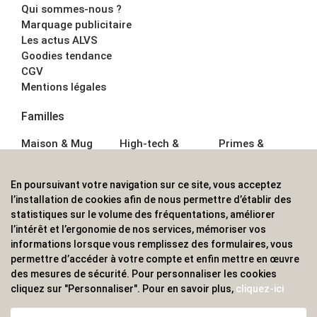
Qui sommes-nous ?
Marquage publicitaire
Les actus ALVS
Goodies tendance
CGV
Mentions légales
Familles
Maison & Mug
High-tech &
Primes &
Auto &
Multimédia
Goodies
Outillage
Parapluies
Alimentation &
En poursuivant votre navigation sur ce site, vous acceptez
Écriture
Sport &
Boisson
l’installation de cookies afin de nous permettre d’établir des
Bagagerie sacs
Outdoor
Textile &
statistiques sur le volume des fréquentations, améliorer
Enfant
Casquette
l’intérêt et l’ergonomie de nos services, mémoriser vos
Accessoires de
informations lorsque vous remplissez des formulaires, vous
bureau
permettre d’accéder à votre compte et enfin mettre en œuvre
ALVS, fournisseur d'objets publicitaires, pour les
des mesures de sécurité. Pour personnaliser les cookies
cliquez sur "Personnaliser". Pour en savoir plus,
cliquez-ici
professionnels. Une implantation nationale, une
couverture internationale.