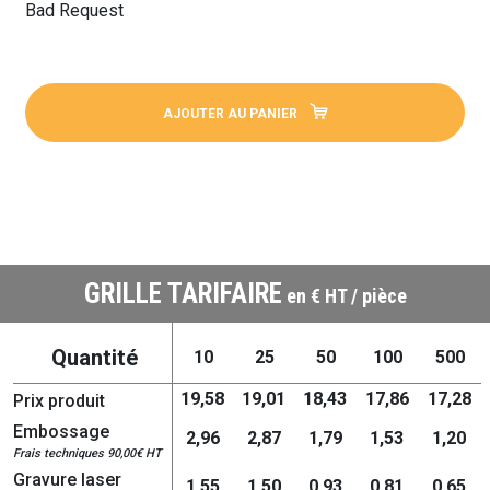
Bad Request
AJOUTER AU PANIER
GRILLE TARIFAIRE
en € HT / pièce
Quantité
10
25
50
100
500
19,58
19,01
18,43
17,86
17,28
Prix produit
Embossage
2,96
2,87
1,79
1,53
1,20
Frais techniques 90,00€ HT
Gravure laser
1,55
1,50
0,93
0,81
0,65