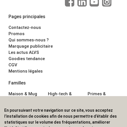
Pages principales
Contactez-nous
Promos
Qui sommes-nous ?
Marquage publicitaire
Les actus ALVS
Goodies tendance
CGV
Mentions légales
Familles
Maison & Mug
High-tech &
Primes &
Auto &
Multimédia
Goodies
Outillage
Parapluies
Alimentation &
En poursuivant votre navigation sur ce site, vous acceptez
Écriture
Sport &
Boisson
l’installation de cookies afin de nous permettre d’établir des
Bagagerie sacs
Outdoor
Textile &
statistiques sur le volume des fréquentations, améliorer
Enfant
Casquette