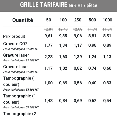
GRILLE TARIFAIRE
en € HT / pièce
Quantité
50
100
250
500
1000
12.81
12.47
12.08
11.74
11.34
9,61
9,35
9,06
8,81
8,51
Prix produit
Gravure CO2
1,77
1,34
1,17
0,98
0,89
Frais techniques 37,50€ HT
Gravure laser
2,28
1,63
1,39
1,24
1,13
Frais techniques 37,50€ HT
Gravure laser
1,17
1,02
0,82
0,74
0,60
Frais techniques 37,50€ HT
Tampographie (1
1,00
0,69
0,56
0,40
0,33
couleur)
Frais techniques 55,50€ HT
Tampographie (1
1,48
0,84
0,69
0,62
0,54
couleur)
Frais techniques 55,50€ HT
Tampographie (2