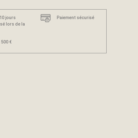
 10 jours
Paiement sécurisé
sé lors de la
 500 €