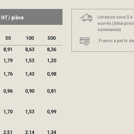
 HT / pièce
Livraison sous 5 à
ouvrés (délai préci
commande)
50
100
500
Franco à partir de
8,91
8,63
8,36
1,79
1,53
1,20
1,76
1,43
0,98
0,96
0,90
0,81
1,70
1,53
0,99
2,51
2,14
1,34