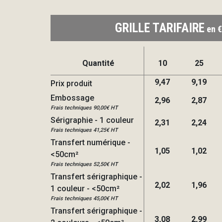
GRILLE TARIFAIRE
en €
Quantité
10
25
9,47
9,19
Prix produit
Embossage
2,96
2,87
Frais techniques 90,00€ HT
Sérigraphie - 1 couleur
2,31
2,24
Frais techniques 41,25€ HT
Transfert numérique -
1,05
1,02
<50cm²
Frais techniques 52,50€ HT
Transfert sérigraphique -
2,02
1,96
1 couleur - <50cm²
Frais techniques 45,00€ HT
Transfert sérigraphique -
3,08
2,99