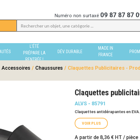
09 87 87 87 0
Numéro non surtaxé
L'ÉTÉ
MADE IN
AUTÉS
DÉV. DURABLE
PROM
PRÉPARE LA
FRANCE
RENTRÉE !
 Accessoires
/
Chaussures
/
Claquettes Publicitaires - Pro
Claquettes publicita
ALVS - 85791
Claquettes antidérapantes en EVA. T
VOIR PLUS
A partir de
8,36 €
HT / pièce