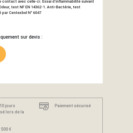
 contact avec celle-ci. Essai d'inflammabilité suivant
Odeur, test NF EN 14362-1. Anti-Bactérie, test
é par Centexbel N° 6047
iquement sur devis :
 10 jours
Paiement sécurisé
sé lors de la
 500 €