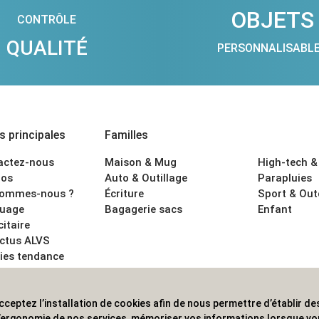
OBJETS
CONTRÔLE
QUALITÉ
PERSONNALISABL
 principales
Familles
actez-nous
Maison & Mug
High-tech &
os
Auto & Outillage
Parapluies
sommes-nous ?
Écriture
Sport & Ou
uage
Bagagerie sacs
Enfant
citaire
actus ALVS
ies tendance
ons légales
cceptez l’installation de cookies afin de nous permettre d’établir des
 les professionnels. Une implantation nationale, une couverture in
 l’ergonomie de nos services, mémoriser vos informations lorsque v