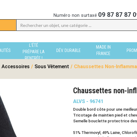
09 87 87 87 0
Numéro non surtaxé
L'ÉTÉ
MADE IN
AUTÉS
DÉV. DURABLE
PROM
PRÉPARE LA
FRANCE
RENTRÉE !
 Accessoires
/
Sous Vêtement
/
Chaussettes Non-Inflammab
Chaussettes non-in
ALVS - 96741
Double bord côte pour une meilleur
Tricotage de maintien pied et chevi
Semelle bouclette protectrice des 
51% Thermovyl, 49% Laine, Chlorofi