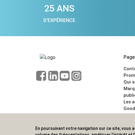
25 ANS
D'EXPÉRIENCE
Pages
Cont
Prom
Qui 
Marq
publi
Les 
Good
CGV
Menti
En poursuivant votre navigation sur ce site, vous a
ALVS, fournisseur d'objets publicitaires, pour
volume des fréquentations, améliorer l’intérêt et