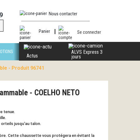
Nous contacter
9
Panier
Se connecter
OTIONS
ALVS Express 3
Actus
jours
le - Produit 96741
flammable - COELHO NETO
e tenue.
lle.
orteils jusqu'au talon.
bre. Cette chaussette vous protégera en évitant la