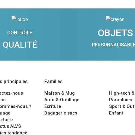
OBJETS
CONTRÔLE
QUALITÉ
PERSONNALISABL
 principales
Familles
actez-nous
Maison & Mug
High-tech &
os
Auto & Outillage
Parapluies
sommes-nous ?
Écriture
Sport & Ou
uage
Bagagerie sacs
Enfant
citaire
actus ALVS
ies tendance