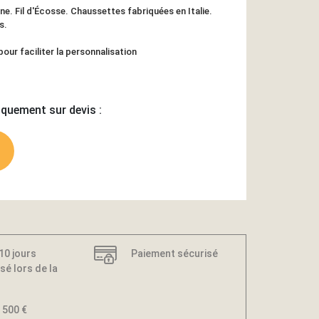
e. Fil d'Écosse. Chaussettes fabriquées en Italie.
s.
our faciliter la personnalisation
iquement sur devis :
 10 jours
Paiement sécurisé
sé lors de la
 500 €