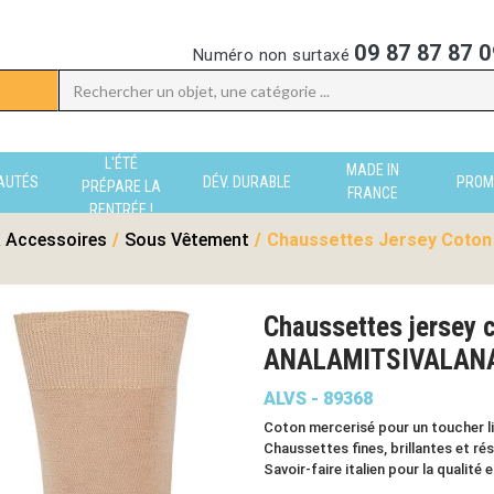
09 87 87 87 0
Numéro non surtaxé
L'ÉTÉ
MADE IN
AUTÉS
DÉV. DURABLE
PROM
PRÉPARE LA
FRANCE
RENTRÉE !
 Accessoires
/
Sous Vêtement
/
Chaussettes Jersey Coton 
Chaussettes jersey c
ANALAMITSIVALAN
ALVS - 89368
Coton mercerisé pour un toucher li
Chaussettes fines, brillantes et ré
Savoir-faire italien pour la qualité 