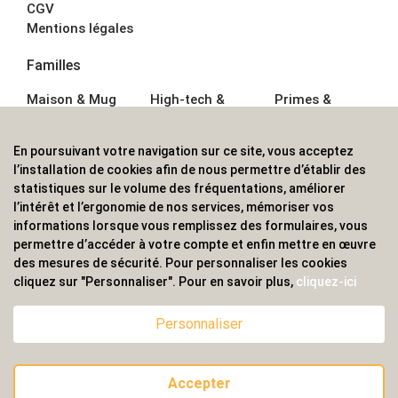
CGV
Mentions légales
Familles
Maison & Mug
High-tech &
Primes &
Auto &
Multimédia
Goodies
Outillage
Parapluies
Alimentation &
En poursuivant votre navigation sur ce site, vous acceptez
Écriture
Sport &
Boisson
l’installation de cookies afin de nous permettre d’établir des
Bagagerie sacs
Outdoor
Textile &
statistiques sur le volume des fréquentations, améliorer
Enfant
Casquette
l’intérêt et l’ergonomie de nos services, mémoriser vos
Accessoires de
informations lorsque vous remplissez des formulaires, vous
bureau
permettre d’accéder à votre compte et enfin mettre en œuvre
ALVS, fournisseur d'objets publicitaires, pour les
des mesures de sécurité. Pour personnaliser les cookies
cliquez sur "Personnaliser". Pour en savoir plus,
cliquez-ici
professionnels. Une implantation nationale, une
couverture internationale.
Personnaliser
Accepter
© 2020 ALVS