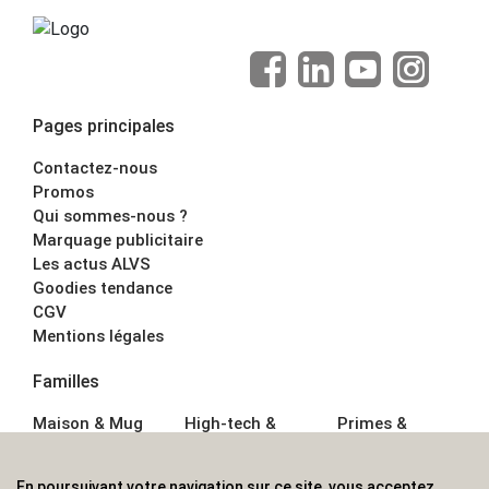
Pages principales
Contactez-nous
Promos
Qui sommes-nous ?
Marquage publicitaire
Les actus ALVS
Goodies tendance
CGV
Mentions légales
Familles
Maison & Mug
High-tech &
Primes &
Auto &
Multimédia
Goodies
Outillage
Parapluies
Alimentation &
En poursuivant votre navigation sur ce site, vous acceptez