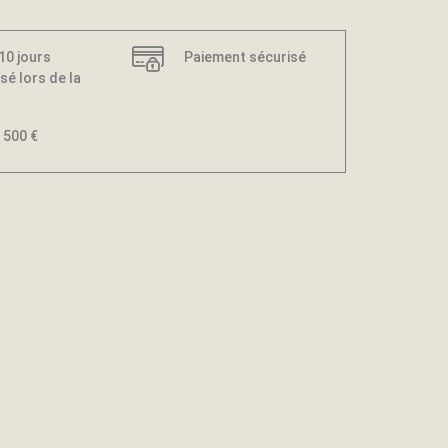
 10 jours
Paiement sécurisé
sé lors de la
 500 €