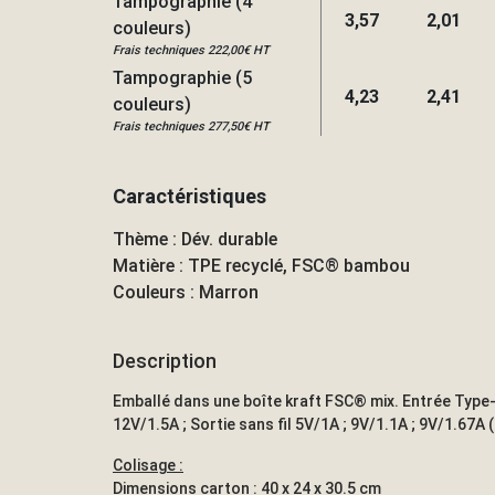
Tampographie (4
3,57
2,01
couleurs)
Frais techniques 222,00€ HT
Tampographie (5
4,23
2,41
couleurs)
Frais techniques 277,50€ HT
Caractéristiques
Thème : Dév. durable
Matière : TPE recyclé, FSC® bambou
Couleurs : Marron
Description
Emballé dans une boîte kraft FSC® mix. Entrée Type-C
12V/1.5A ; Sortie sans fil 5V/1A ; 9V/1.1A ; 9V/1.67A 
Colisage :
Dimensions carton : 40 x 24 x 30.5 cm