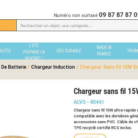
09 87 87 87 0
Numéro non surtaxé
L'ÉTÉ
MADE IN
AUTÉS
DÉV. DURABLE
PROM
PRÉPARE LA
FRANCE
RENTRÉE !
 De Batterie
/
Chargeur Induction
/
Chargeur Sans Fil 15W E
Chargeur sans fil 
ALVS - 85441
Chargeur sans fil 15W ultra-rapide
compatible avec les dernières génér
accessoires sans PVC. Câble de ch
TPE recyclé certifié RCS inclus.