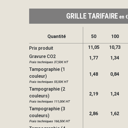
GRILLE TARIFAIRE
en €
Quantité
50
100
11,05
10,73
Prix produit
Gravure CO2
1,77
1,34
Frais techniques 37,50€ HT
Tampographie (1
1,48
0,84
couleur)
Frais techniques 55,50€ HT
Tampographie (2
2,19
1,24
couleurs)
Frais techniques 111,00€ HT
Tampographie (3
2,86
1,62
couleurs)
Frais techniques 166,50€ HT