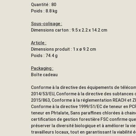
Quantité : 80
Poids : 8.8 kg
Sous-colisage :
Dimensions carton : 9.5 x 2.2 x 14.2 cm
Article :
Dimensions produit : 1 x ø 9.2 cm
Poids : 74.4 g
Packaging :
Boîte cadeau
Conforme à la directive des équipements de télécom
2014/53/EU, Conforme à la directive des subtances
2015/863, Conforme à la réglementation REACH et Z
Conforme à la directive 1999/51/EC de teneur en PCP
teneur en Phtalate, Sans paraffines chlorées à chai
certification de gestion forestière FSC confirme que
préserver la diversité biologique et à améliorer la vi
travailleurs locaux, tout en garantissant la viabilité