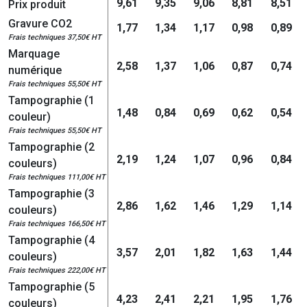
9,61
9,35
9,06
8,81
8,51
Prix produit
Gravure CO2
1,77
1,34
1,17
0,98
0,89
Frais techniques 37,50€ HT
Marquage
2,58
1,37
1,06
0,87
0,74
numérique
Frais techniques 55,50€ HT
Tampographie (1
1,48
0,84
0,69
0,62
0,54
couleur)
Frais techniques 55,50€ HT
Tampographie (2
2,19
1,24
1,07
0,96
0,84
couleurs)
Frais techniques 111,00€ HT
Tampographie (3
2,86
1,62
1,46
1,29
1,14
couleurs)
Frais techniques 166,50€ HT
Tampographie (4
3,57
2,01
1,82
1,63
1,44
couleurs)
Frais techniques 222,00€ HT
Tampographie (5
4,23
2,41
2,21
1,95
1,76
couleurs)