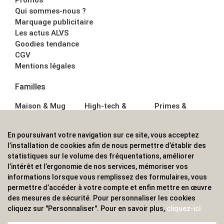
Qui sommes-nous ?
Marquage publicitaire
Les actus ALVS
Goodies tendance
CGV
Mentions légales
Familles
Maison & Mug
High-tech &
Primes &
Auto &
Multimédia
Goodies
Outillage
Parapluies
Alimentation &
En poursuivant votre navigation sur ce site, vous acceptez
Écriture
Sport &
Boisson
l’installation de cookies afin de nous permettre d’établir des
Bagagerie sacs
Outdoor
Textile &
statistiques sur le volume des fréquentations, améliorer
Enfant
Casquette
l’intérêt et l’ergonomie de nos services, mémoriser vos
Accessoires de
informations lorsque vous remplissez des formulaires, vous
bureau
permettre d’accéder à votre compte et enfin mettre en œuvre
ALVS, fournisseur d'objets publicitaires, pour les
des mesures de sécurité. Pour personnaliser les cookies
cliquez sur "Personnaliser". Pour en savoir plus,
cliquez-ici
professionnels. Une implantation nationale, une
couverture internationale.