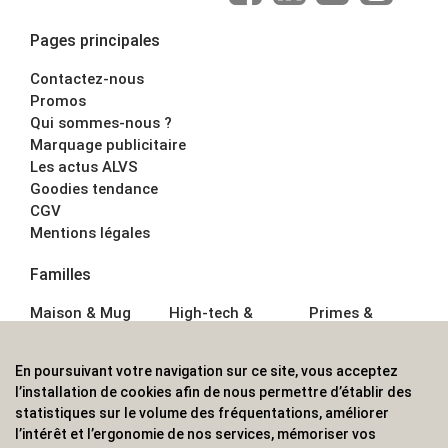
Pages principales
Contactez-nous
Promos
Qui sommes-nous ?
Marquage publicitaire
Les actus ALVS
Goodies tendance
CGV
Mentions légales
Familles
Maison & Mug
High-tech &
Primes &
Auto &
Multimédia
Goodies
Outillage
Parapluies
Alimentation &
En poursuivant votre navigation sur ce site, vous acceptez
Écriture
Sport &
Boisson
l’installation de cookies afin de nous permettre d’établir des
Bagagerie sacs
Outdoor
Textile &
statistiques sur le volume des fréquentations, améliorer
Enfant
Casquette
l’intérêt et l’ergonomie de nos services, mémoriser vos
Accessoires de