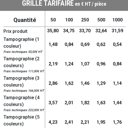
GRILLE TARIFAIRE
en € HT / pièce
Quantité
50
100
250
500
1000
35,80
34,75
33,70
32,64
31,59
Prix produit
Tampographie (1
1,48
0,84
0,69
0,62
0,54
couleur)
Frais techniques 55,50€ HT
Tampographie (2
2,19
1,24
1,07
0,96
0,84
couleurs)
Frais techniques 111,00€ HT
Tampographie (3
2,86
1,62
1,46
1,29
1,14
couleurs)
Frais techniques 166,50€ HT
Tampographie (4
3,57
2,01
1,82
1,63
1,44
couleurs)
Frais techniques 222,00€ HT
Tampographie (5
4,23
2,41
2,21
1,95
1,76
couleurs)