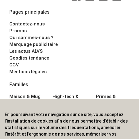
Pages principales
Contactez-nous
Promos
Qui sommes-nous ?
Marquage publicitaire
Les actus ALVS
Goodies tendance
CGV
Mentions légales
Familles
Maison & Mug
High-tech &
Primes &
Auto &
Multimédia
Goodies
Outillage
Parapluies
Alimentation &
En poursuivant votre navigation sur ce site, vous acceptez
Écriture
Sport &
Boisson
l’installation de cookies afin de nous permettre d’établir des
Bagagerie sacs
Outdoor
Textile &
statistiques sur le volume des fréquentations, améliorer
Enfant
Casquette
l’intérêt et l’ergonomie de nos services, mémoriser vos
Accessoires de