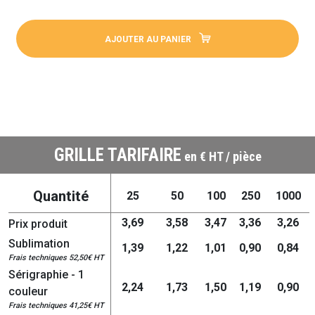
AJOUTER AU PANIER
GRILLE TARIFAIRE
en € HT / pièce
Quantité
25
50
100
250
1000
3,69
3,58
3,47
3,36
3,26
Prix produit
Sublimation
1,39
1,22
1,01
0,90
0,84
Frais techniques 52,50€ HT
Sérigraphie - 1
2,24
1,73
1,50
1,19
0,90
couleur
Frais techniques 41,25€ HT