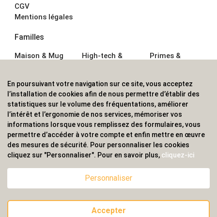
CGV
Mentions légales
Familles
Maison & Mug
High-tech &
Primes &
Auto &
Multimédia
Goodies
Outillage
Parapluies
Alimentation &
En poursuivant votre navigation sur ce site, vous acceptez
Écriture
Sport &
Boisson
l’installation de cookies afin de nous permettre d’établir des
Bagagerie sacs
Outdoor
Textile &
statistiques sur le volume des fréquentations, améliorer
Enfant
Casquette
l’intérêt et l’ergonomie de nos services, mémoriser vos
Accessoires de
informations lorsque vous remplissez des formulaires, vous
bureau
permettre d’accéder à votre compte et enfin mettre en œuvre
ALVS, fournisseur d'objets publicitaires, pour les
des mesures de sécurité. Pour personnaliser les cookies
cliquez sur "Personnaliser". Pour en savoir plus,
cliquez-ici
professionnels. Une implantation nationale, une
couverture internationale.
Personnaliser
Accepter
© 2020 ALVS