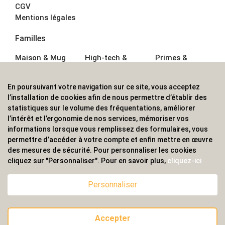
CGV
Mentions légales
Familles
Maison & Mug
High-tech &
Primes &
Auto &
Multimédia
Goodies
Outillage
Parapluies
Alimentation &
En poursuivant votre navigation sur ce site, vous acceptez
Écriture
Sport &
Boisson
l’installation de cookies afin de nous permettre d’établir des
Bagagerie sacs
Outdoor
Textile &
statistiques sur le volume des fréquentations, améliorer
Enfant
Casquette
l’intérêt et l’ergonomie de nos services, mémoriser vos
Accessoires de
informations lorsque vous remplissez des formulaires, vous
bureau
permettre d’accéder à votre compte et enfin mettre en œuvre
ALVS, fournisseur d'objets publicitaires, pour les
des mesures de sécurité. Pour personnaliser les cookies
cliquez sur "Personnaliser". Pour en savoir plus,
cliquez-ici
professionnels. Une implantation nationale, une
couverture internationale.
Personnaliser
Accepter
© 2020 ALVS