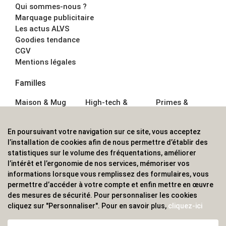
Qui sommes-nous ?
Marquage publicitaire
Les actus ALVS
Goodies tendance
CGV
Mentions légales
Familles
Maison & Mug
High-tech &
Primes &
Auto &
Multimédia
Goodies
Outillage
Parapluies
Alimentation &
En poursuivant votre navigation sur ce site, vous acceptez
Écriture
Sport &
Boisson
l’installation de cookies afin de nous permettre d’établir des
Bagagerie sacs
Outdoor
Textile &
statistiques sur le volume des fréquentations, améliorer
Enfant
Casquette
l’intérêt et l’ergonomie de nos services, mémoriser vos
Accessoires de
informations lorsque vous remplissez des formulaires, vous
bureau
permettre d’accéder à votre compte et enfin mettre en œuvre
ALVS, fournisseur d'objets publicitaires, pour les
des mesures de sécurité. Pour personnaliser les cookies
cliquez sur "Personnaliser". Pour en savoir plus,
cliquez-ici
professionnels. Une implantation nationale, une
couverture internationale.