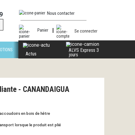
Nous contacter
9
Panier
Se connecter
OTIONS
ALVS Express 3
Actus
jours
pliante - CANANDAIGUA
 accoudoirs en bois de hêtre
nsport lorsque le produit est plié