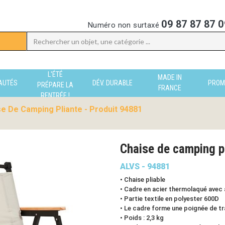
09 87 87 87 0
Numéro non surtaxé
L'ÉTÉ
MADE IN
AUTÉS
DÉV. DURABLE
PROM
PRÉPARE LA
FRANCE
RENTRÉE !
e De Camping Pliante - Produit 94881
Chaise de camping 
ALVS - 94881
• Chaise pliable
• Cadre en acier thermolaqué avec
• Partie textile en polyester 600D
• Le cadre forme une poignée de tra
• Poids : 2,3 kg