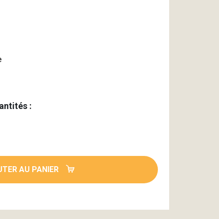
g
e
antités :
TER AU PANIER