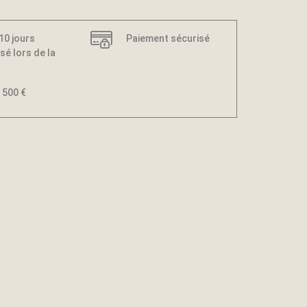
 10 jours
Paiement sécurisé
sé lors de la
 500 €